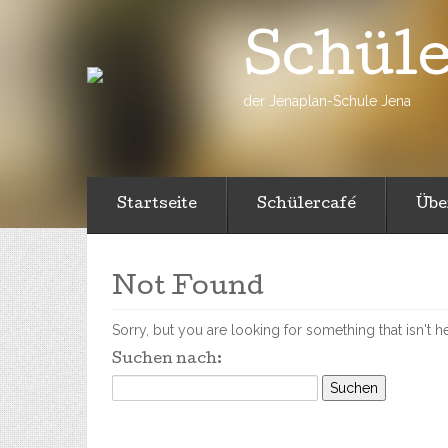
Schül
der Jenaplan-Schule Jena
Startseite
Schülercafé
Übe
Not Found
Sorry, but you are looking for something that isn't h
Suchen nach: