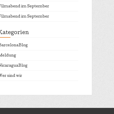
Filmabend im September
Filmabend im September
Kategorien
BarcelonaBlog
Meldung
NicaraguaBlog
Wer sind wir