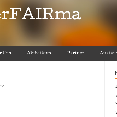
erFAIRma
r Uns
Aktivitäten
Partner
Austau
ere.